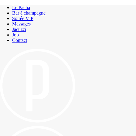
Le Pacha
Bar à champagne
Soirée VIP
Massages
Jacuzzi
Job
Contact